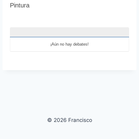
Pintura
o
d
n
c
r
u
m
¡Aún no hay debates!
b
s
-
Y
o
u
a
r
e
© 2026 Francisco
h
e
r